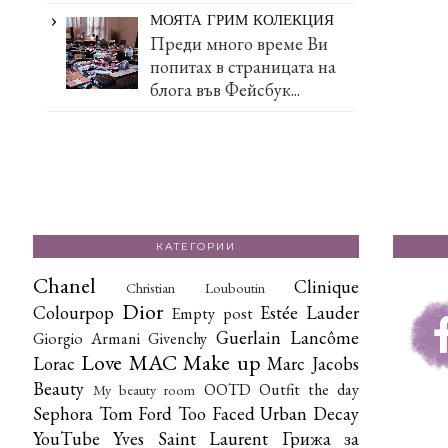
МОЯТА ГРИМ КОЛЕКЦИЯ
Преди много време Ви
попитах в страницата на
блога във Фейсбук...
КАТЕГОРИИ
Chanel
Clinique
Christian Louboutin
Dior
Colourpop
Estée Lauder
Empty post
Guerlain
Lancôme
Giorgio Armani
Givenchy
Love
MAC
Make up
Lorac
Marc Jacobs
Beauty
OOTD
Outfit the day
My beauty room
Sephora
Tom Ford
Too Faced
Urban Decay
YouTube
Yves Saint Laurent
Грижа за