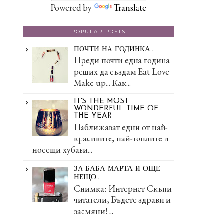
Powered by
Translate
POPULAR POSTS
ПОЧТИ НА ГОДИНКА...
Преди почти една година
реших да създам Eat Love
Make up... Как...
IT'S THE MOST
WONDERFUL TIME OF
THE YEAR
Наближават едни от най-
красивите, най-топлите и
носещи хубави...
ЗА БАБА МАРТА И ОЩЕ
НЕЩО...
Снимка: Интернет Скъпи
читатели, Бъдете здрави и
засмяни! ...