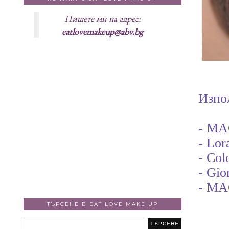
Пишете ми на адрес:
eatlovemakeup@abv.bg
Изпо
- MA
- Lor
- Col
- Gio
- MAC
ТЪРСЕНЕ В EAT LOVE MAKE UP