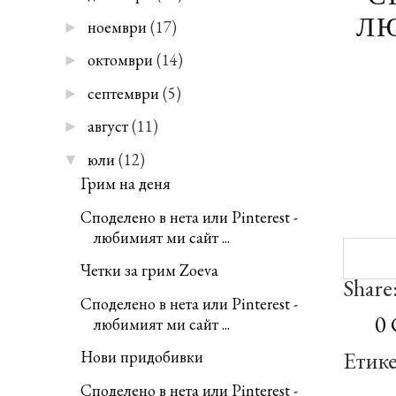
ЛЮ
ноември
(17)
►
октомври
(14)
►
септември
(5)
►
август
(11)
►
юли
(12)
▼
Грим на деня
Споделено в нета или Pinterest -
любимият ми сайт ...
Четки за грим Zoeva
Share
Споделено в нета или Pinterest -
0
любимият ми сайт ...
Етик
Нови придобивки
Споделено в нета или Pinterest -