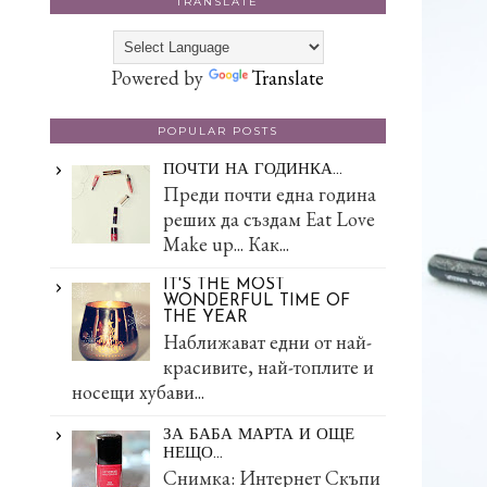
TRANSLATE
Powered by
Translate
POPULAR POSTS
ПОЧТИ НА ГОДИНКА...
Преди почти една година
реших да създам Eat Love
Make up... Как...
IT'S THE MOST
WONDERFUL TIME OF
THE YEAR
Наближават едни от най-
красивите, най-топлите и
носещи хубави...
ЗА БАБА МАРТА И ОЩЕ
НЕЩО...
Снимка: Интернет Скъпи