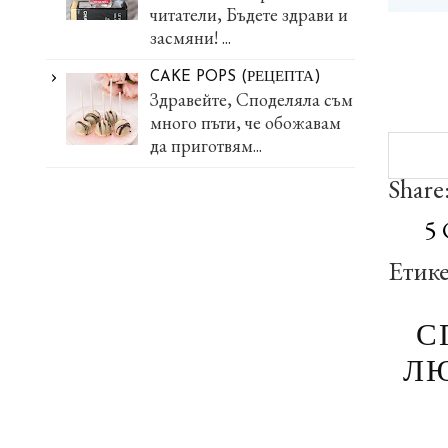
читатели, Бъдете здрави и
засмяни! ...
CAKE POPS (РЕЦЕПТА)
Здравейте, Споделяла съм
много пъти, че обожавам
да приготвям...
Share
5
Етик
С
ЛЮ