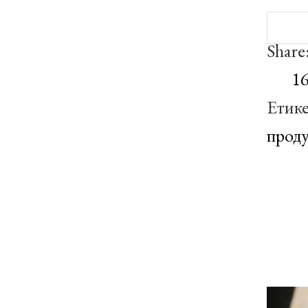
Share
1
Етик
прод