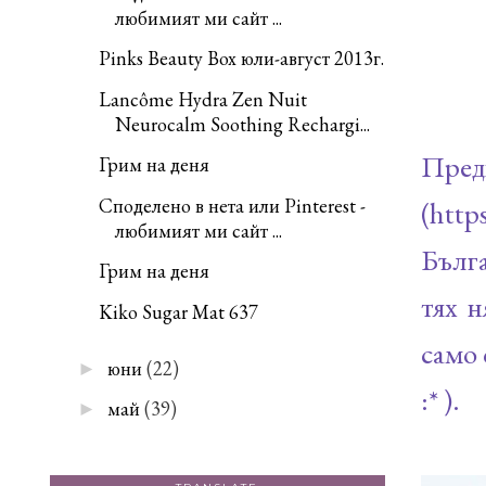
любимият ми сайт ...
Pinks Beauty Box юли-август 2013г.
Lancôme Hydra Zen Nuit
Neurocalm Soothing Rechargi...
Пред
Грим на деня
Споделено в нета или Pinterest -
(http
любимият ми сайт ...
Бълга
Грим на деня
тях 
Kiko Sugar Mat 637
само 
юни
(22)
►
:* ).
май
(39)
►