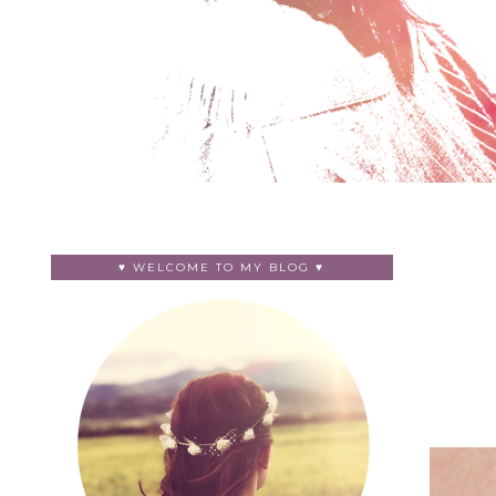
♥ WELCOME TO MY BLOG ♥