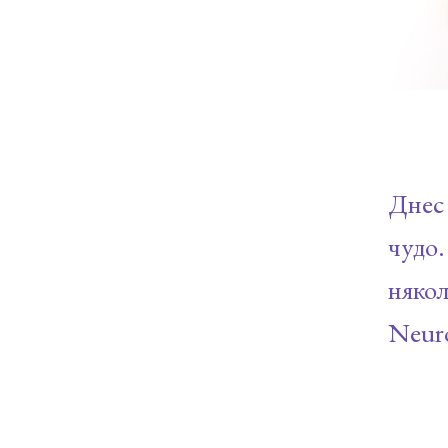
Днес
чудо.
няко
Neuro