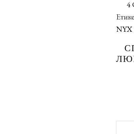
4
Етик
NYX 
С
ЛЮ