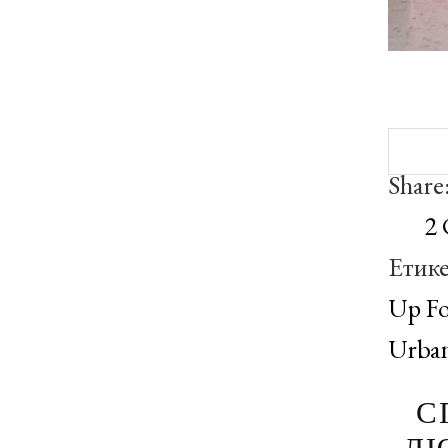
Share
2
Етик
Up Fo
Urba
С