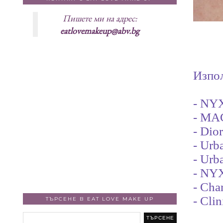
Пишете ми на адрес:
eatlovemakeup@abv.bg
Изпол
- NY
- MAC
- Dio
- Urb
- Urb
- NYX
- Cha
- Cli
ТЪРСЕНЕ В EAT LOVE MAKE UP