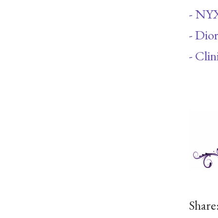
- NYX
- Dio
- Cli
Share