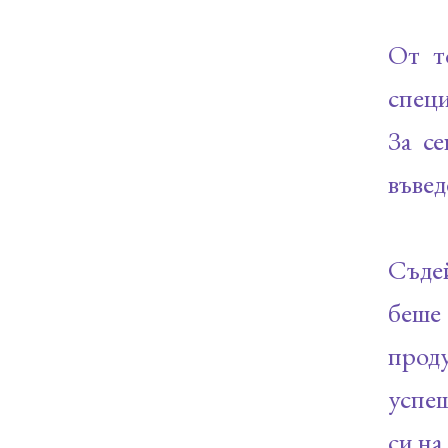
От т
спец
За се
въвед
Съде
беше
прод
успе
си на