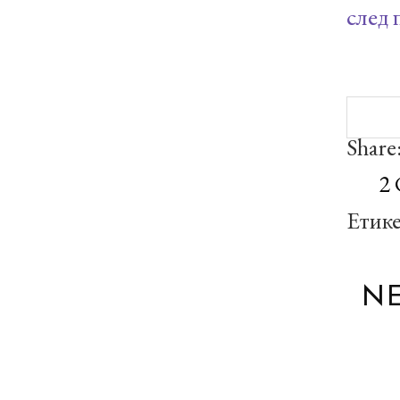
след 
Share
2
Етик
N