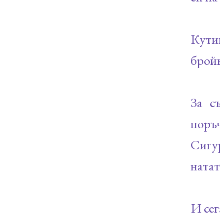
Кутии
бройк
За с
поръч
Сигур
натат
И сег