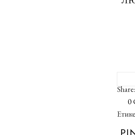
ЛЮ
Share
0
Етик
PI