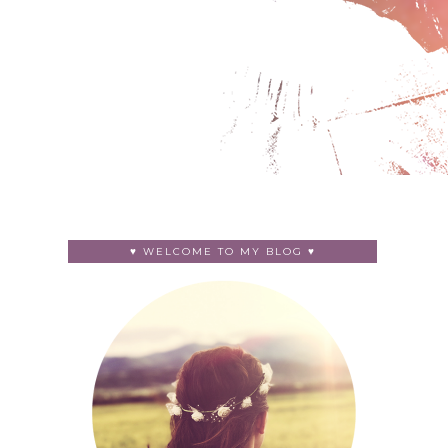
♥ WELCOME TO MY BLOG ♥