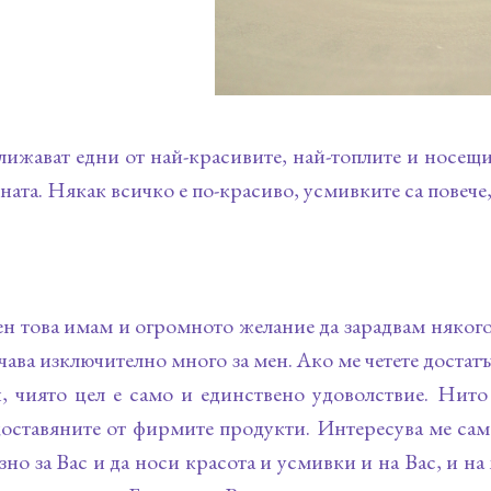
ижават едни от най-красивите, най-топлите и носещ
ната. Някак всичко е по-красиво, усмивките са повече
н това имам и огромното желание да зарадвам някого
чава изключително много за мен. Ако ме четете достатъч
, чиято цел е само и единствено удоволствие. Нито
оставяните от фирмите продукти. Интересува ме само
зно за Вас и да носи красота и усмивки и на Вас, и на