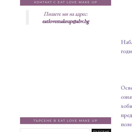
КОНТАКТ С EAT LOVE MAKE UP
Пишете ми на адрес:
eatlovemakeup@abv.bg
Набл
годи
Осве
озна
хоби
пред
ТЪРСЕНЕ В EAT LOVE MAKE UP
поле