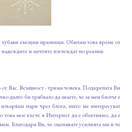
и хубави емоции празници. Обичам това време от
, надеждите и мечтите изглеждат по-реални.
 от Вас. Всъщност - трима човека. Подкрепата Ви
но дълго би трябвало да знаете, че за мен блогът е
 изкарвам пари чрез блога, нито ме интересуват
 това мое късче в Интернет да е обективно, да е
 мен. Благодаря Ви, че оценявате усилията ми и че