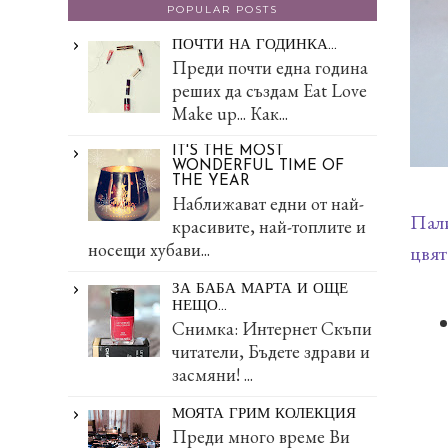
POPULAR POSTS
ПОЧТИ НА ГОДИНКА...
Преди почти една година
реших да създам Eat Love
Make up... Как...
IT'S THE MOST
WONDERFUL TIME OF
THE YEAR
Наближават едни от най-
Пали
красивите, най-топлите и
носещи хубави...
цвят
ЗА БАБА МАРТА И ОЩЕ
НЕЩО...
Снимка: Интернет Скъпи
читатели, Бъдете здрави и
засмяни! ...
МОЯТА ГРИМ КОЛЕКЦИЯ
Преди много време Ви