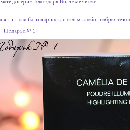
мате доверие. Благодаря Ви, че ме четете.
знак на тази благодарност, с голяма любов избрах тези 
Подарък № 1: