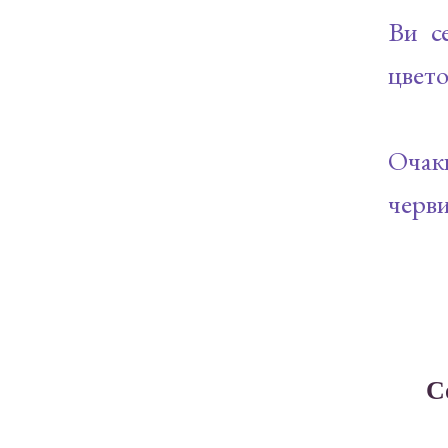
Ви с
цвето
Очак
черви
C