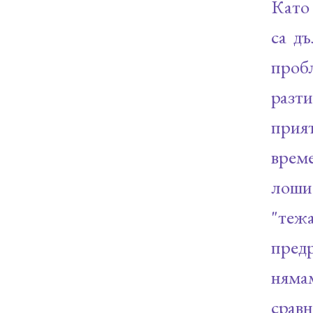
Като 
са дъ
проб
разт
прият
време
лоши
"теж
пред
няма
срав