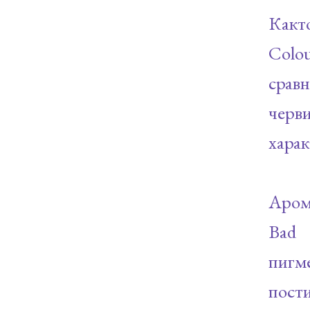
Какт
Colo
срав
черв
харак
Арома
Bad 
пигм
пости