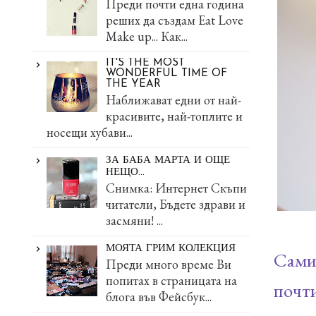
Преди почти една година
реших да създам Eat Love
Make up... Как...
IT'S THE MOST
WONDERFUL TIME OF
THE YEAR
Наближават едни от най-
красивите, най-топлите и
носещи хубави...
ЗА БАБА МАРТА И ОЩЕ
НЕЩО...
Снимка: Интернет Скъпи
читатели, Бъдете здрави и
засмяни! ...
МОЯТА ГРИМ КОЛЕКЦИЯ
Самия
Преди много време Ви
попитах в страницата на
почти
блога във Фейсбук...