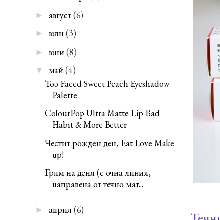
август
(6)
►
юли
(3)
►
юни
(8)
►
май
(4)
▼
Too Faced Sweet Peach Eyeshadow
Palette
ColourPop Ultra Matte Lip Bad
Habit & More Better
Честит рожден ден, Eat Love Make
up!
Грим на деня (с очна линия,
направена от течно мат...
април
(6)
►
Течни