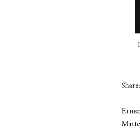
Share
Етик
Matte