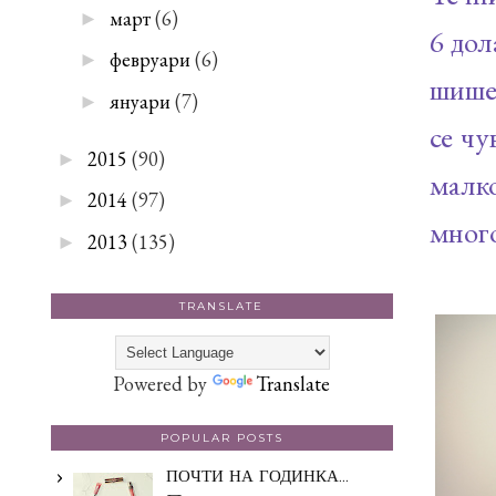
март
(6)
►
6 дол
февруари
(6)
►
шишен
януари
(7)
►
се чу
2015
(90)
►
малко
2014
(97)
►
много
2013
(135)
►
TRANSLATE
Powered by
Translate
POPULAR POSTS
ПОЧТИ НА ГОДИНКА...