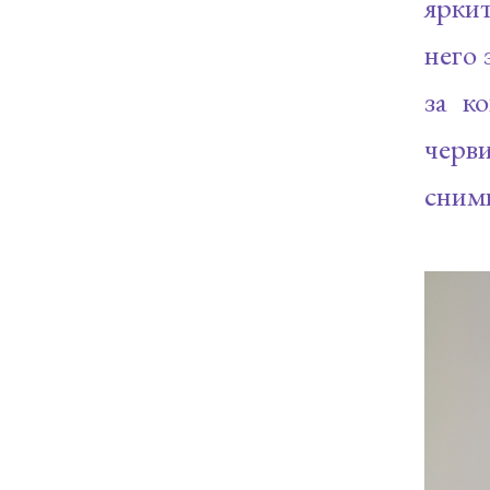
яркит
него 
за к
черви
снимк