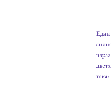
Един 
силна
изра
цвета
така: