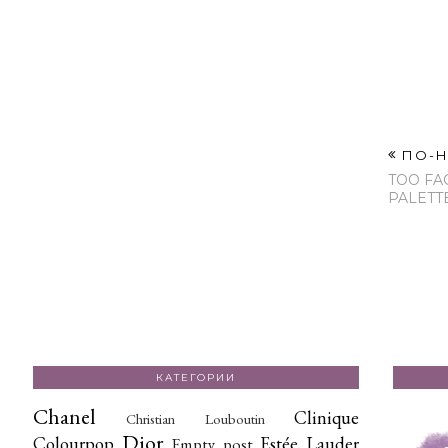
ПО-Н
TOO FA
PALETT
КАТЕГОРИИ
Chanel
Clinique
Christian Louboutin
Dior
Colourpop
Estée Lauder
Empty post