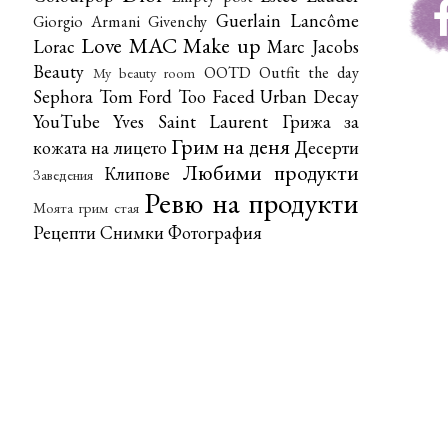
Guerlain
Lancôme
Giorgio Armani
Givenchy
Love
MAC
Make up
Lorac
Marc Jacobs
Beauty
OOTD
Outfit the day
My beauty room
Sephora
Tom Ford
Too Faced
Urban Decay
YouTube
Yves Saint Laurent
Грижа за
Грим на деня
кожата на лицето
Десерти
Любими продукти
Клипове
Заведения
Ревю на продукти
Моята грим стая
Рецепти
Снимки
Фотография