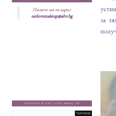
устни
Пишете ми на адрес:
eatlovemakeup@abv.bg
за т
получ
ТЪРСЕНЕ В EAT LOVE MAKE UP