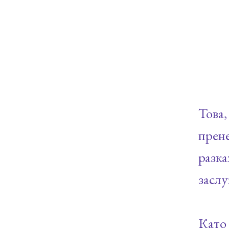
Това
прене
разк
заслу
Като 