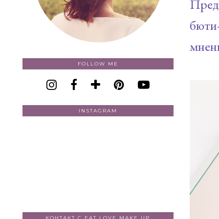
Пред
бюти
мнени
FOLLOW ME
INSTAGRAM
КОНТАКТ С EAT LOVE MAKE UP