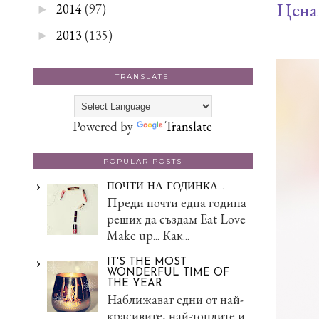
Цена:
2014
(97)
►
2013
(135)
►
TRANSLATE
Powered by
Translate
POPULAR POSTS
ПОЧТИ НА ГОДИНКА...
Преди почти една година
реших да създам Eat Love
Make up... Как...
IT'S THE MOST
WONDERFUL TIME OF
THE YEAR
Наближават едни от най-
красивите, най-топлите и