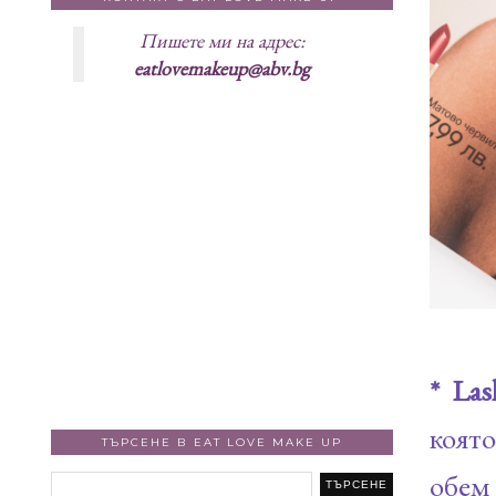
Пишете ми на адрес:
eatlovemakeup@abv.bg
* Las
която
ТЪРСЕНЕ В EAT LOVE MAKE UP
обем