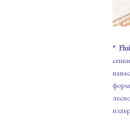
* Flu
сенк
нанас
форм
лесно
издър