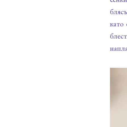
блясъ
като 
блес
напла