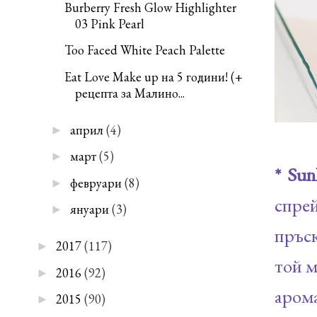
Burberry Fresh Glow Highlighter
03 Pink Pearl
Too Faced White Peach Palette
Eat Love Make up на 5 години! (+
рецепта за Малино...
април
(4)
►
март
(5)
►
* Sun
февруари
(8)
►
спре
януари
(3)
►
пръск
2017
(117)
►
той м
2016
(92)
►
аром
2015
(90)
►