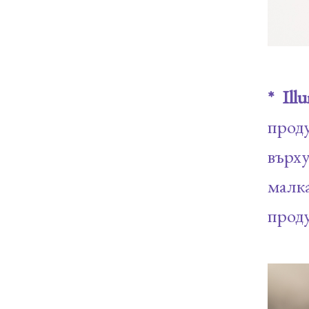
* Ill
прод
върху
малк
проду