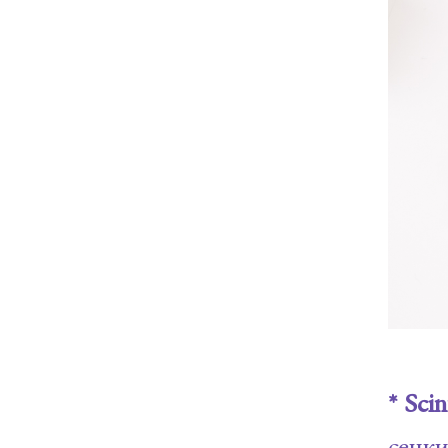
* Sci
сенк