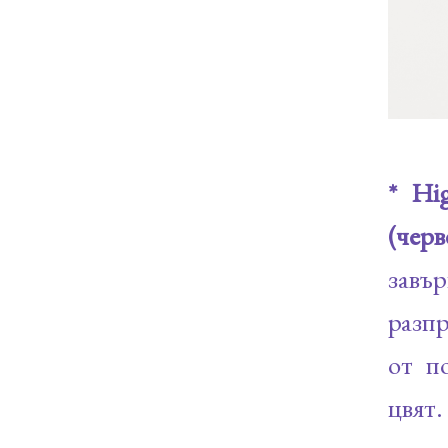
* Hi
(чер
завър
разпр
от п
цвят.