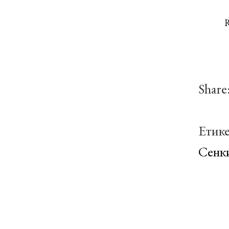
R
Share
Етик
Сенк