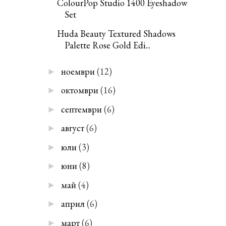
ColourPop Studio 1400 Eyeshadow
Set
Huda Beauty Textured Shadows
Palette Rose Gold Edi...
ноември
(12)
►
октомври
(16)
►
септември
(6)
►
август
(6)
►
юли
(3)
►
юни
(8)
►
май
(4)
►
април
(6)
►
март
(6)
►