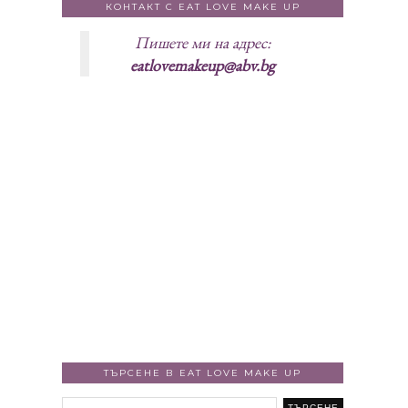
КОНТАКТ С EAT LOVE MAKE UP
Пишете ми на адрес:
eatlovemakeup@abv.bg
ТЪРСЕНЕ В EAT LOVE MAKE UP