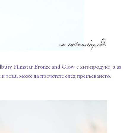
lbury Filmstar Bronze and Glow е хит-продукт, а аз
жи това, може да прочетете след прекъсването.