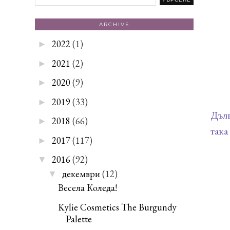
ARCHIVE
2022
(1)
►
2021
(2)
►
2020
(9)
►
2019
(33)
►
Дълг
2018
(66)
►
така
2017
(117)
►
2016
(92)
▼
декември
(12)
▼
Весела Коледа!
Kylie Cosmetics The Burgundy
Palette