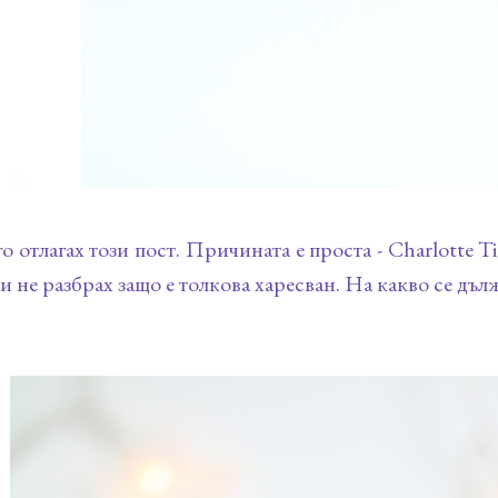
о отлагах този пост. Причината е проста - Charlotte Ti
 и не разбрах защо е толкова харесван. На какво се дъл