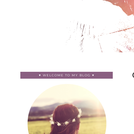
♥ WELCOME TO MY BLOG ♥