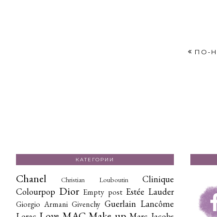
ПО-Н
КАТЕГОРИИ
Chanel
Clinique
Christian Louboutin
Dior
Colourpop
Estée Lauder
Empty post
Guerlain
Lancôme
Giorgio Armani
Givenchy
Love
MAC
Make up
Lorac
Marc Jacobs