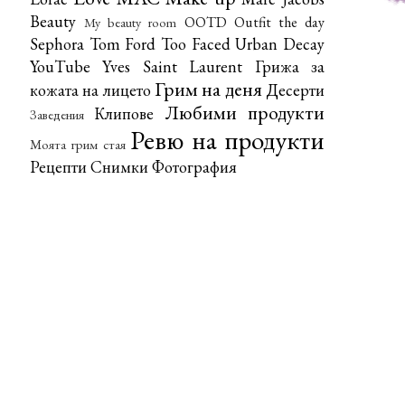
Beauty
OOTD
Outfit the day
My beauty room
Sephora
Tom Ford
Too Faced
Urban Decay
YouTube
Yves Saint Laurent
Грижа за
Грим на деня
кожата на лицето
Десерти
Любими продукти
Клипове
Заведения
Ревю на продукти
Моята грим стая
Рецепти
Снимки
Фотография