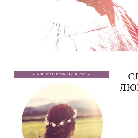
♥ WELCOME TO MY BLOG ♥
С
ЛЮ