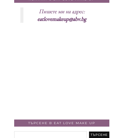
Пишете ми на адрес:
eatlovemakeup@abv.bg
ТЪРСЕНЕ В EAT LOVE MAKE UP