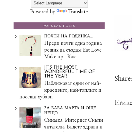
Powered by
Translate
POPULAR POSTS
ПОЧТИ НА ГОДИНКА...
Преди почти една година
реших да създам Eat Love
Make up... Как...
IT'S THE MOST
WONDERFUL TIME OF
Share
THE YEAR
Наближават едни от най-
красивите, най-топлите и
носещи хубави...
Етик
ЗА БАБА МАРТА И ОЩЕ
НЕЩО...
Снимка: Интернет Скъпи
читатели, Бъдете здрави и