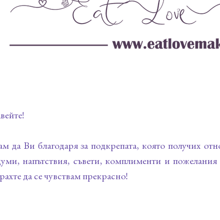
вейте!
м да Ви благодаря за подкрепата, която получих от
уми, напътствия, съвети, комплименти и пожелания 
рахте да се чувствам прекрасно!