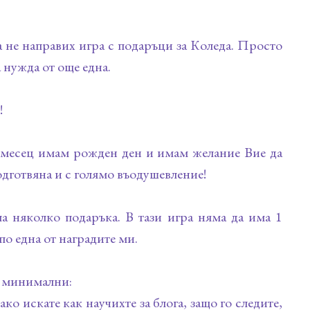
а не направих игра с подаръци за Коледа. Просто
 нужда от още една.
!
зи месец имам рожден ден и имам желание Вие да
одготвяна и с голямо въодушевление!
а няколко подаръка. В тази игра няма да има 1
 по една от наградите ми.
 и минимални:
ко искате как научихте за блога, защо го следите,