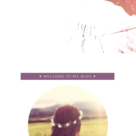
♥ WELCOME TO MY BLOG ♥