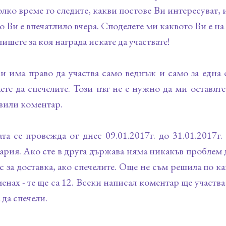
олко време го следите, какви постове Ви интересуват, 
о Ви е впечатлило вчера. Споделете ми каквото Ви е на
пишете за коя награда искате да участвате!
и има право да участва само веднъж и само за една 
ете да спечелите. Този път не е нужно да ми оставяте
вили коментар.
та се провежда от днес 09.01.2017г. до 31.01.2017г
ария. Ако сте в друга държава няма никакъв проблем д
с за доставка, ако спечелите. Още не съм решила по ка
енах - те ще са 12. Всеки написал коментар ще участва 
 да спечели.