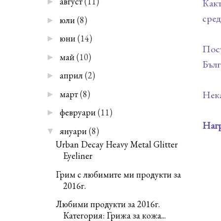
август
(11)
►
Какт
сред
юли
(8)
►
юни
(14)
►
Пост
май
(10)
►
Бълг
април
(2)
►
март
(8)
Нека
►
февруари
(11)
►
Нагр
януари
(8)
▼
Urban Decay Heavy Metal Glitter
Eyeliner
Грим с любимите ми продукти за
2016г.
Любими продукти за 2016г.
Категория: Грижа за кожа...