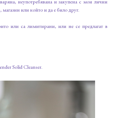
тваряна, неупотребявана и закупена с мои лични
 магазин или който и да е било друг.
оито или са лимитирани, или не се предлагат в
nder Solid Cleanser.