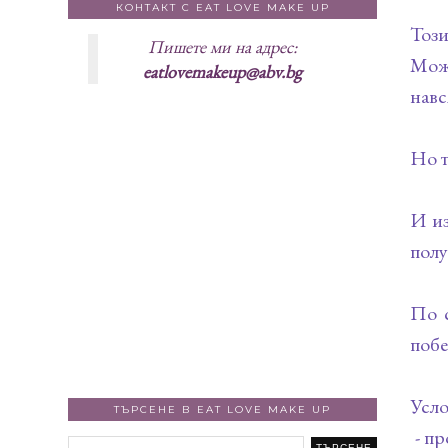
КОНТАКТ С EAT LOVE MAKE UP
Този
Пишете ми на адрес:
Може
eatlovemakeup@abv.bg
навс
Но т
И из
полу
По с
побе
Усло
ТЪРСЕНЕ В EAT LOVE MAKE UP
- пр