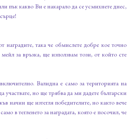
или пък какво Ви е накарало да се усмихнете днес,
 сърце!
от наградите, така че обмислете добре кое точно
 мейл за връзка, ще използвам този, от който сте
. включително. Валидна е само за територията на
а участвате, но ще трябва да ми дадете български
къв начин ще изтегля победителите, но както вече
само в тегленето за наградата, която е посочил, че