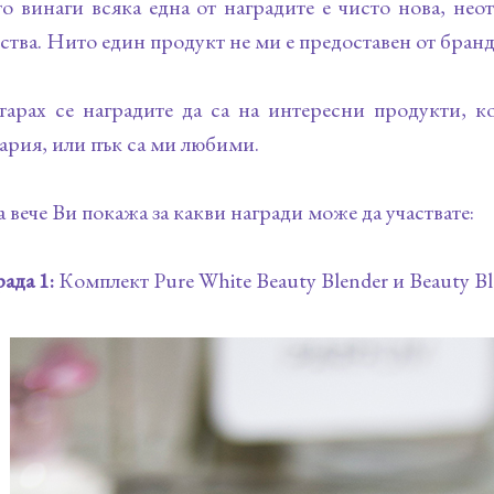
о винаги всяка една от наградите е чисто нова, нео
ства. Нито един продукт не ми е предоставен от бранд,
арах се наградите да са на интересни продукти, к
ария, или пък са ми любими.
 вече Ви покажа за какви награди може да участвате:
ада 1:
Комплект Pure White Beauty Blender и Beauty Ble