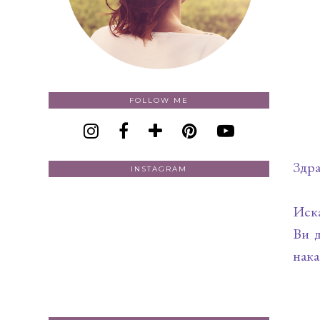
FOLLOW ME
Здра
INSTAGRAM
Иска
Ви д
нака