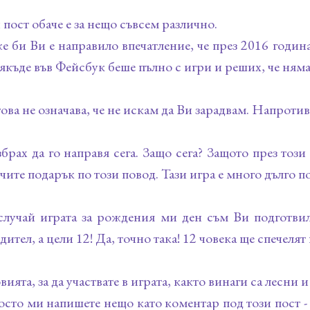
 пост обаче е за нещо съвсем различно.
 би Ви е направило впечатление, че през 2016 годин
якъде във Фейсбук беше пълно с игри и реших, че няма
ова не означава, че не искам да Ви зарадвам. Напротив
брах да го направя сега. Защо сега? Защото през то
чите подарък по този повод. Тази игра е много дълго п
лучай играта за рождения ми ден съм Ви подготвил
дител, а цели 12! Да, точно така! 12 човека ще спечелят
вията, за да участвате в играта, както винаги са лесни
осто ми напишете нещо като коментар под този пост - а