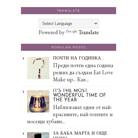
TRANSLATE
Powered by
Translate
POPULAR POSTS
ПОЧТИ НА ГОДИНКА...
Преди почти една година
реших да създам Eat Love
Make up... Как...
IT'S THE MOST
WONDERFUL TIME OF
THE YEAR
Наближават едни от най-
красивите, най-топлите и
носещи хубави...
ЗА БАБА МАРТА И ОЩЕ