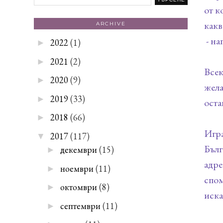
от к
какв
ARCHIVE
- на
2022
(1)
►
2021
(2)
►
Всек
2020
(9)
►
жела
2019
(33)
►
оста
2018
(66)
►
Игра
2017
(117)
▼
Бълг
декември
(15)
►
адре
ноември
(11)
►
спом
октомври
(8)
►
иска
септември
(11)
►