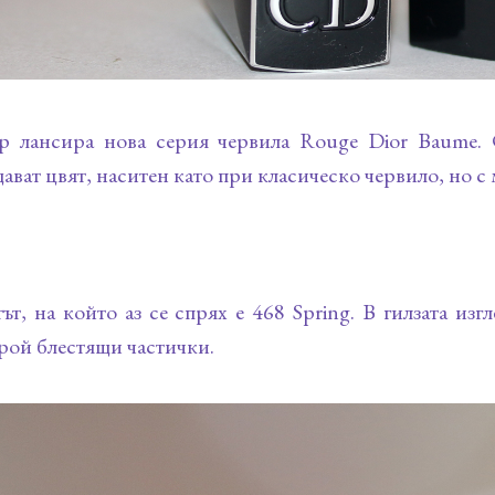
р лансира нова серия червила Rouge Dior Baume. С
ават цвят, наситен като при класическо червило, но с 
ът, на който аз се спрях е 468 Spring. В гилзата из
рой блестящи частички.