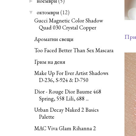
ноември
(5)
►
октомври
(12)
▼
Gucci Magnetic Color Shadow
Quad 030 Crystal Copper
При 
Ароматни свещи
Too Faced Better Than Sex Mascara
Грим на деня
Make Up For Ever Artist Shadows
D-236, S-924 & D-750
Dior - Rouge Dior Baume 468
Spring, 558 Lili, 688 ...
Urban Decay Naked 2 Basics
Palette
MAC Viva Glam Rihanna 2