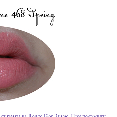
т от гамата на Rouge Dior Baume. При по-тъмните