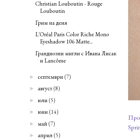
Christian Louboutin - Rouge
Louboutin
Грим на деня
L'Oréal Paris Color Riche Mono
Eyeshadow 106 Matte...
Грандиозни мигли с Ивана Лисак
и Lancôme
септември
(7)
►
август
(8)
►
юли
(5)
►
юни
(14)
►
Пром
май
(7)
►
Spri
април
(5)
►