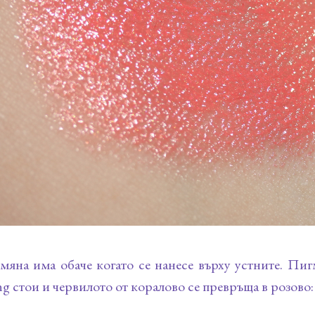
яна има обаче когато се нанесе върху устните. Пиг
ng стои и червилото от коралово се превръща в розово: