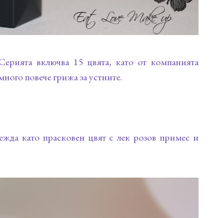
ерията включва 15 цвята, като от компанията
много повече грижа за устните.
глежда като прасковен цвят с лек розов примес и