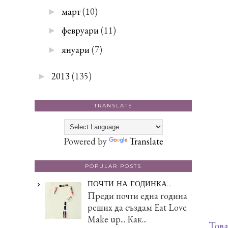
март
(10)
►
февруари
(11)
►
януари
(7)
►
2013
(135)
►
TRANSLATE
Powered by
Translate
POPULAR POSTS
ПОЧТИ НА ГОДИНКА...
Преди почти една година
реших да създам Eat Love
Make up... Как...
Това