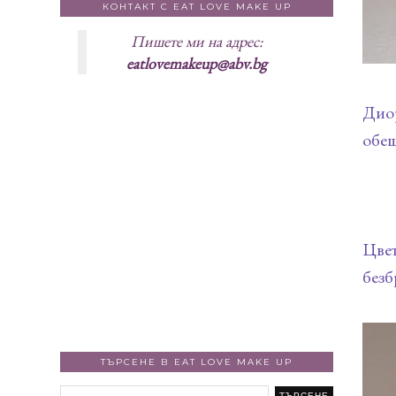
КОНТАКТ С EAT LOVE MAKE UP
Пишете ми на адрес:
eatlovemakeup@abv.bg
Дио
обещ
Цвет
безб
ТЪРСЕНЕ В EAT LOVE MAKE UP