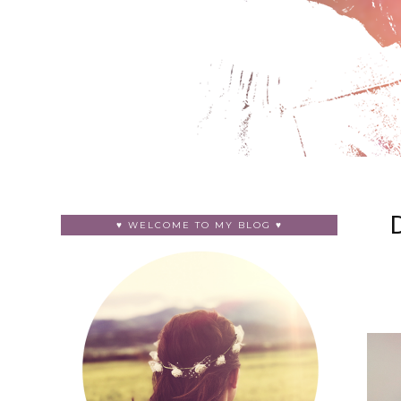
♥ WELCOME TO MY BLOG ♥