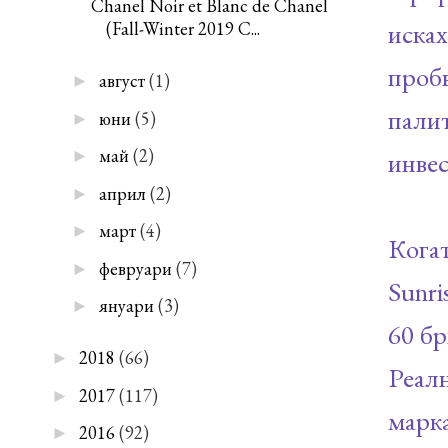
Chanel Noir et Blanc de Chanel
иска
(Fall-Winter 2019 C...
проб
август
(1)
►
палит
юни
(5)
►
май
(2)
инве
►
април
(2)
►
март
(4)
►
Кога
февруари
(7)
►
Sunri
януари
(3)
►
60 бр
2018
(66)
►
Реалн
2017
(117)
►
марк
2016
(92)
►