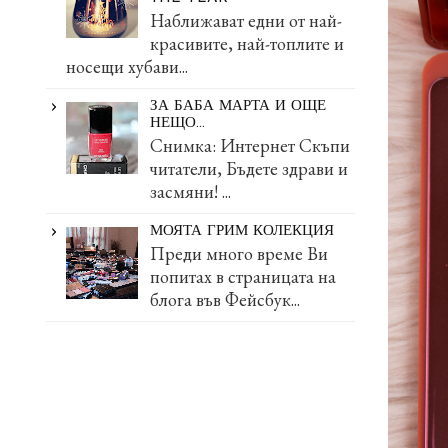
Наближават едни от най-
красивите, най-топлите и
носещи хубави...
ЗА БАБА МАРТА И ОЩЕ
НЕЩО...
Снимка: Интернет Скъпи
читатели, Бъдете здрави и
засмяни! ...
МОЯТА ГРИМ КОЛЕКЦИЯ
Преди много време Ви
попитах в страницата на
блога във Фейсбук...