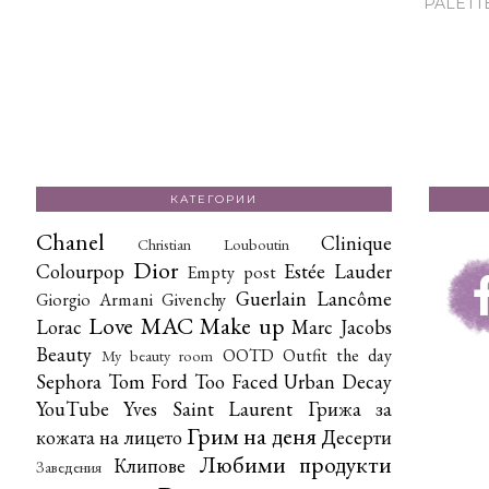
PALETT
КАТЕГОРИИ
Chanel
Clinique
Christian Louboutin
Dior
Colourpop
Estée Lauder
Empty post
Guerlain
Lancôme
Giorgio Armani
Givenchy
Love
MAC
Make up
Lorac
Marc Jacobs
Beauty
OOTD
Outfit the day
My beauty room
Sephora
Tom Ford
Too Faced
Urban Decay
YouTube
Yves Saint Laurent
Грижа за
Грим на деня
кожата на лицето
Десерти
Любими продукти
Клипове
Заведения