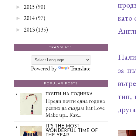
продъ
2015
(90)
►
като 
2014
(97)
►
Англи
2013
(135)
►
TRANSLATE
Палит
за пъ
Powered by
Translate
вътре
POPULAR POSTS
тип, 
ПОЧТИ НА ГОДИНКА...
Преди почти една година
друга
реших да създам Eat Love
Make up... Как...
IT'S THE MOST
WONDERFUL TIME OF
THE YEAR