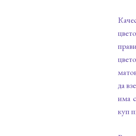
Каче
цвет
прав
цвет
мато
да вз
има с
куп 