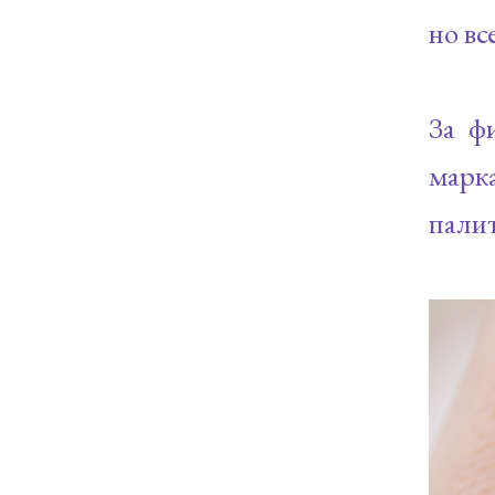
но вс
За ф
марк
палит