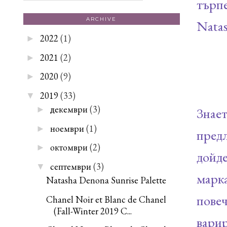
търпе
ARCHIVE
Natas
2022
(1)
►
2021
(2)
►
2020
(9)
►
2019
(33)
▼
декември
(3)
►
Знае
ноември
(1)
►
предл
октомври
(2)
►
дойде
септември
(3)
▼
марк
Natasha Denona Sunrise Palette
пове
Chanel Noir et Blanc de Chanel
(Fall-Winter 2019 C...
варир