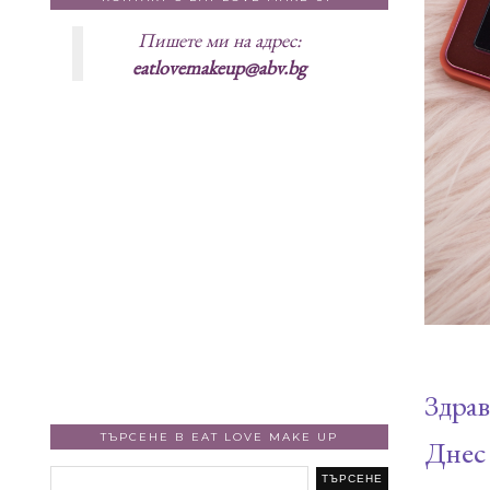
Пишете ми на адрес:
eatlovemakeup@abv.bg
Здрав
ТЪРСЕНЕ В EAT LOVE MAKE UP
Днес 