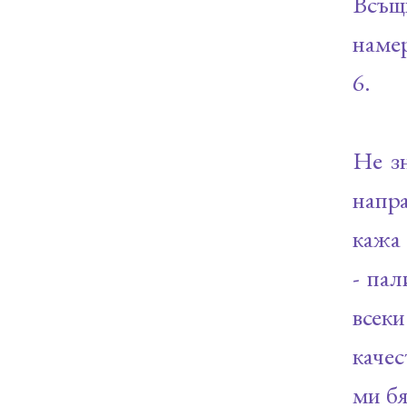
Всъщн
намер
6.
Не зн
напра
кажа 
- пал
всеки
качес
ми бя