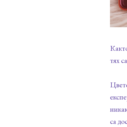
Както
тях с
Цвето
експ
никак
са до