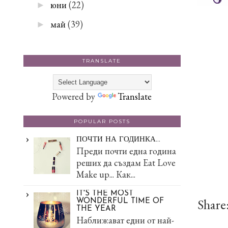
юни
(22)
►
май
(39)
►
TRANSLATE
Powered by
Translate
POPULAR POSTS
ПОЧТИ НА ГОДИНКА...
Преди почти една година
реших да създам Eat Love
Make up... Как...
IT'S THE MOST
Share
WONDERFUL TIME OF
THE YEAR
Наближават едни от най-