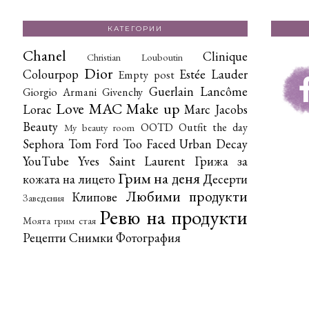
КАТЕГОРИИ
Chanel
Clinique
Christian Louboutin
Dior
Colourpop
Estée Lauder
Empty post
Guerlain
Lancôme
Giorgio Armani
Givenchy
Love
MAC
Make up
Lorac
Marc Jacobs
Beauty
OOTD
Outfit the day
My beauty room
Sephora
Tom Ford
Too Faced
Urban Decay
YouTube
Yves Saint Laurent
Грижа за
Грим на деня
кожата на лицето
Десерти
Любими продукти
Клипове
Заведения
Ревю на продукти
Моята грим стая
Рецепти
Снимки
Фотография