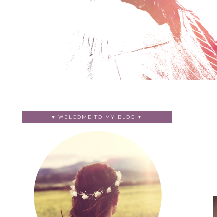
♥ WELCOME TO MY BLOG ♥