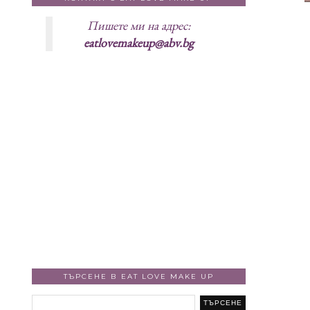
Пишете ми на адрес:
eatlovemakeup@abv.bg
ТЪРСЕНЕ В EAT LOVE MAKE UP