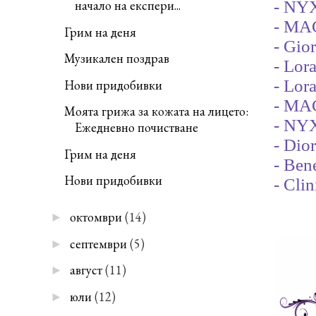
начало на експери...
- NY
- MAC
Грим на деня
- Gio
Музикален поздрав
- Lor
- Lor
Нови придобивки
- MAC
Моята грижа за кожата на лицето:
- NYX
Ежедневно почистване
- Dio
Грим на деня
- Bene
Нови придобивки
- Cli
октомври
(14)
►
септември
(5)
►
август
(11)
►
юли
(12)
►