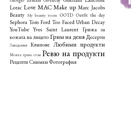
Giorgio Armani
Givenchy
Love
MAC
Make up
Lorac
Marc Jacobs
Beauty
OOTD
Outfit the day
My beauty room
Sephora
Tom Ford
Too Faced
Urban Decay
YouTube
Yves Saint Laurent
Грижа за
Грим на деня
кожата на лицето
Десерти
Любими продукти
Клипове
Заведения
Ревю на продукти
Моята грим стая
Рецепти
Снимки
Фотография