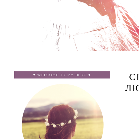
♥ WELCOME TO MY BLOG ♥
С
ЛЮ