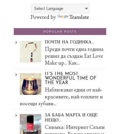
Powered by
Translate
POPULAR POSTS
ПОЧТИ НА ГОДИНКА...
Преди почти една година
реших да създам Eat Love
Make up... Как...
IT'S THE MOST
WONDERFUL TIME OF
THE YEAR
Наближават едни от най-
красивите, най-топлите и
носещи хубави...
ЗА БАБА МАРТА И ОЩЕ
НЕЩО...
Снимка: Интернет Скъпи
читатели, Бъдете здрави и